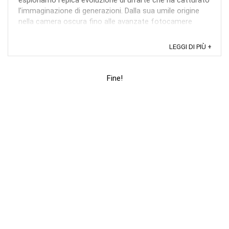
esploriamo l'epica evoluzione di un'arte che ha catturato
l'immaginazione di generazioni. Dalla sua umile origine
nella camera oscura fino alle avanzate fotocamere
digitali del XXI secolo, la fotografia ha ...
LEGGI DI PIÙ +
Fine!