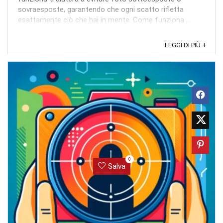
sovraesposte, garantendo che ogni scatto rifletta
esattamente ciò che hai in mente. Come funziona ...
LEGGI DI PIÙ +
0
Salva