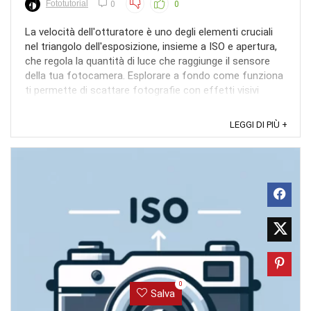
Fototutorial
0
0
La velocità dell'otturatore è uno degli elementi cruciali
nel triangolo dell'esposizione, insieme a ISO e apertura,
che regola la quantità di luce che raggiunge il sensore
della tua fotocamera. Esplorare a fondo come funziona
ti permette di scattare fotografie con effetti visivi
molto differenti, anche mantenendo ...
LEGGI DI PIÙ +
0
Salva