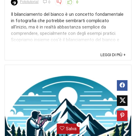
Fototutorial
0
0
Il bilanciamento del bianco è un concetto fondamentale
in fotografia che potrebbe sembrarti complicato
all'inizio, ma è in realtà abbastanza semplice da
comprendere, specialmente con degli esempi pratici.
Scopriamo insieme cos'è il bilanciamento del bianco e
perché è così cruciale. Cos'è il bilanciamento del bianco?
...
LEGGI DI PIÙ +
0
Salva