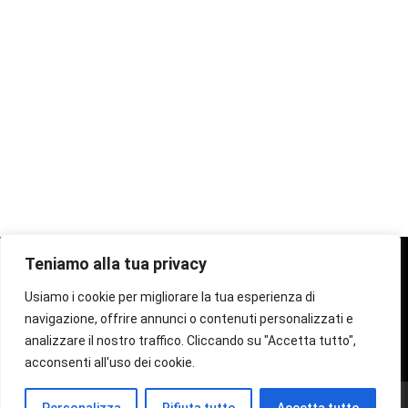
Teniamo alla tua privacy
Privacy Policy
Usiamo i cookie per migliorare la tua esperienza di
navigazione, offrire annunci o contenuti personalizzati e
analizzare il nostro traffico. Cliccando su "Accetta tutto",
acconsenti all'uso dei cookie.
© 2024 Fototutorial, tutti i diritti riservati.